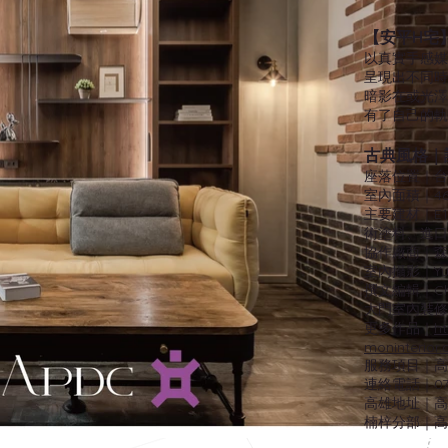
【安平H宅
以真實手感媒
呈現出不同時
暗影在或光澤
有了自己的軌
古典風格｜設
座落位置｜台
室內面積｜4
主要建材｜E
術塗料、進口
協作廠商｜森
室內攝影｜Yuc
撰文編輯｜Ch
大門室內裝修
更多作品｜
ht
moninterior
服務項目｜高雄 
連絡電話｜07-
高雄地址｜高
楠梓分部｜高