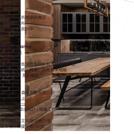
】
材在空間裡所構築的魔法，
空的各個面向，
或粗糙的不規則中
跡。
計師 Joanne
南市 安平區
6坪 透天宅
1級歐盟進口低甲醛系統板材、文化石、藝
大理石、壁紙、烤漆、超耐磨木地板
朵空間規劃 系統傢俱
hen Zao
ip
設計公司 x 森朵廚藝有限公司
tps://www.dai-
.com/projects
| 台南 | 室內設計 | 裝修工程
3453789
雄市左營區立大路50巷15號
雄市楠梓區援中路360號