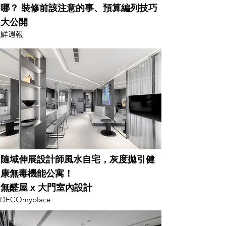
哪？ 裝修前該注意的事、預算編列技巧
大公開
​鮮週報
隨域伸展設計師風水自宅，
灰度拋引健
康無毒機能公寓！
無醛屋 x 大門室內設計
DECOmyplace