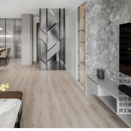
​【光
身處在
溫暖的
女情懷
本次設
及撞色
清新摩
座落位
室內面積
主要建
殊波
協作廠
室內攝影
撰文編輯