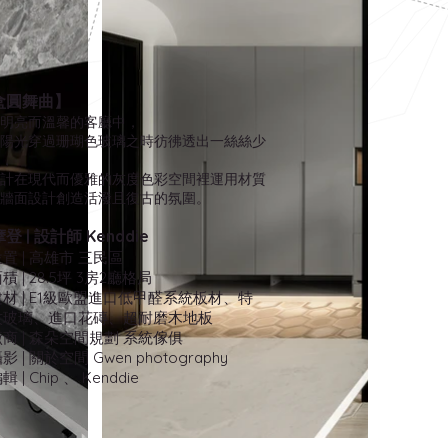
盒圓舞曲】
明亮而溫馨的客廳中，
陽光穿過珊瑚色玻璃之時彷彿透出一絲絲少
，
計在現代而優雅的灰度色彩空間裡運用材質
牆面設計創造活潑且復古的氛圍。
登 | 設計師 Kenddie
置 | 高雄市 三民區
 | 28.5坪 3房2廳格局
材 | E1級歐盟進口低甲醛系統板材、特
紋玻璃、進口花磚、超耐磨木地板
商 | 森朵空間規劃 系統傢俱
 | 關於空間 Gwen photography
 | Chip 、 Kenddie